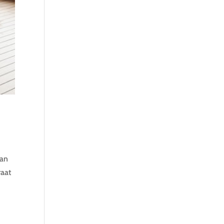
van
raat